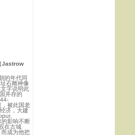
astrow
朝的年代同
遗址石雕神像
形文字说明此
帝国并存的
44-
慧，被此国老
展经济，大建
ur,
苏美尔的影响不断
政权在古城
，而成为他把