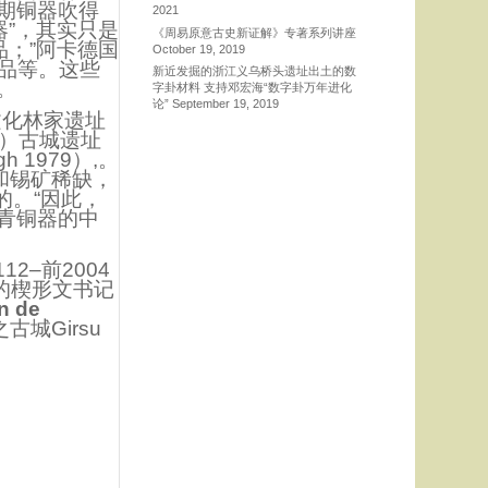
期铜器吹得
2021
器”，其实只是
《周易原意古史新证解》专著系列讲座
品；”阿卡德国
October 19, 2019
复制品等。这些
新近发掘的浙江义乌桥头遗址出土的数
。
字卦材料 支持邓宏海“数字卦万年进化
论”
September 19, 2019
文化林家遗址
尔）古城遗址
h 1979）,。
铜和锡矿稀缺，
的。“因此，
青铜器的中
2–前2004
刻的楔形文书记
n de
城Girsu