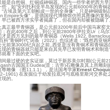
只能是自然铜、红铜或砷铜器。国内一些学者把西方早
些，如“安列托利亚半岛发现的公元前6000年的青铜
；“古埃及第六王朝帕皮一世的全身像“，只是砷铜锻制
dian Empire头像“，是德国现代博物馆仿照其图像的
，早已被西方求实学者揭露了，但在国内却被被隐瞒了
上真正最早青铜器，是公元前3200年前后中国马家窑
；在此400年之后，到公元前2800年伊拉克Ur（乌
西方见到的最早青铜器（Welis 1922, Barracloug
百科”青铜时代“词条（2022）也综述道：”既然西亚
元前第3000纪兴起之前,,西亚是没有青铜术和青铜器
出现的青铜器就只能是来自其先早已发明青铜术和制造
那就看下面的史实吧。
间最过硬的史实证据，莫过于新苏美尔时期(公元前211
Lagash古国国王Gudea(音：古帝)石雕像及其上所雕
尊雕像 （
图11.1.1），是
法国考学家
Ernest Choqui
2–1901)
在发掘位于幼发拉底河与底格里斯河交界处之古
发现的。