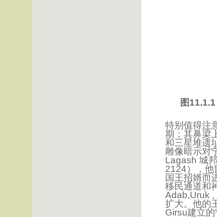
图11.1
特别值得注
期；其鼻梁上
和三星堆遗
雕像暗示对
Lagash 
2124），
国王招婿而
移民通道和神
Adab,Ur
扩大。他的王
Girsu建