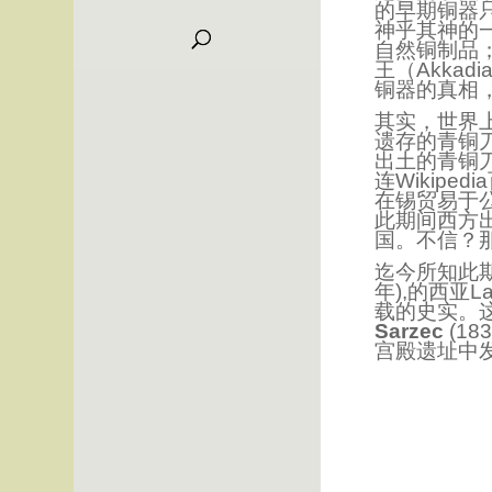
的早期铜器
神乎其神的一
自然铜制品
王（Akka
铜器的真相
其实，世界
遗存的青铜刀
出土的青铜刀才是
连
Wikipedia
在锡贸易于公
此期间西方
国。不信？
迄今所知此期
年),的西亚
载的史实。这
Sarzec
(183
宫殿遗址中