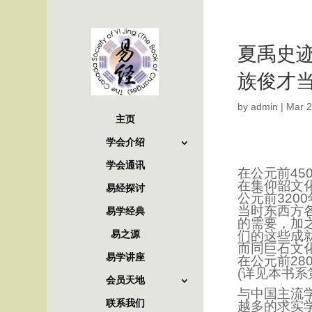
夏禹史
族俊才
by
admin
|
Mar 2
主页
学会介绍
学会通讯
在公元前45
在集仰韶文
易经探讨
公元前32
当时东西方
易学经典
的需要，加
们的这些成
易之源
而同巨石文
易学讲座
在公元前2
(详见本书系
会员天地
与中国主流
联系我们
越多的求实