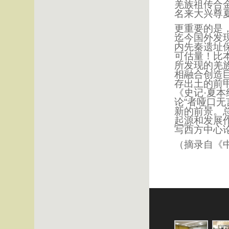
羌族祖传合
名来大兴尊
更重要的是
迄今国外发
内先秦遗址
可估量！比
所发现的羌族
相融合创造
存出土的前
《史记·夏
论“者哑口无
新的前景。
起源和发展
写西方中心
（摘录自《