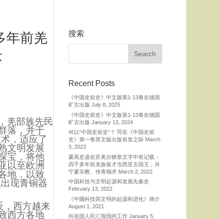
搜索
多年前羌
术
Recent Posts
《中国史前史》中文版第1-13卷在德国
旷古出版
July 8, 2025
《中国史前史》中文版第1-13卷在德国
体，羌部族先民
旷古出版
January 13, 2024
群落，并于
何以“中国史前史“？ 写在《中国史前
技术，适应了
史》第一卷英文版出版首发之际
March
熟文明发展
3, 2023
探宝，将他
夏禹史迹在苏美尔锲形文字中有记载：
亚以至欧洲
四千多年前羌族俊才当西亚古国王，兴
宁夏宗教、传青铜术
March 2, 2022
各地，以致
续出现青铜器
中国科技与文明起源和发展先秦史
February 13, 2022
《中國科技與文明的起源和进化》簡介
反，西方越来
August 1, 2021
致西方各地
向祖国人民汇报我的工作
January 5,