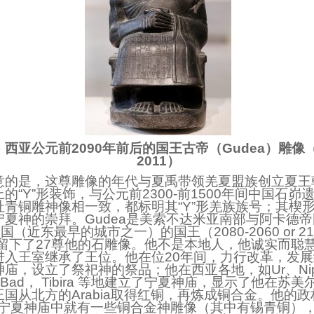
.1 西亚公元前2090年前后的国王古帝（Gudea）雕像（J
2011）
意的是，这尊雕像的年代与夏禹带领羌夏盟族创立夏王
的“Y”形装饰，与公元前2300-前1500年间中国石峁
址青铜雕神像相一致，都标明其“Y”形羌族族号；其楔
宁夏神的崇拜。Gudea是美索不达米亚南部与阿卡德
城邦国（近东最早的城市之一）的国王（2080-2060 or 21
他留下了27尊他的石雕像。他不是本地人，他诚实而聪
进入王室继承了王位。他在位20年间，力行改革，发
庙，设立了祭祀神的祭品；他在西亚各地，如Ur、Nipp
uk , Bad， Tibira 等地建立了宁夏神庙，显示了他在
国从北方的Arabia取得红铜，再炼成铜合金。他的
立的宁夏神庙中就有一些铜合金神雕像（其中有锡青铜）