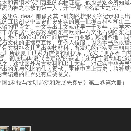
金术和青铜术传到西亚的实物证据。他也是迄今所知最早
夏禹为神之宗教的第一人，开
”宁夏“闻名后世之先河！
，这组Gudea石雕像及其上雕刻的楔形文字记录和同
现的直接刻录中国史前史史实的第一批考古材料和出土
保留的甲骨文、金文等出土文献还早一千多年，其学术
本书系依据马家窑彩陶图案与欧洲巨石文化石刻图案之
于距今5300-4000年前后曾由西亚移居欧洲各地，
巨石文化的证据更直接、更令人信服；也为本书系依据
甲骨文材料及其同出实物材料，所发现的证实夏王朝真
本纪》所载夏王世系为信使的证据库，充实了更多令国内
言、彻底埋葬“夏代否定论”的铁证；还为“宁夏“地名源
总之，这批国外考古材料和出土文献，对证实中华先民
作出的无与伦比的伟大贡献，重建中国上古史，填补夏
论者编造的世界史有重要意义。
中国1科技与文明起源和发展先秦史》第二卷第六册）