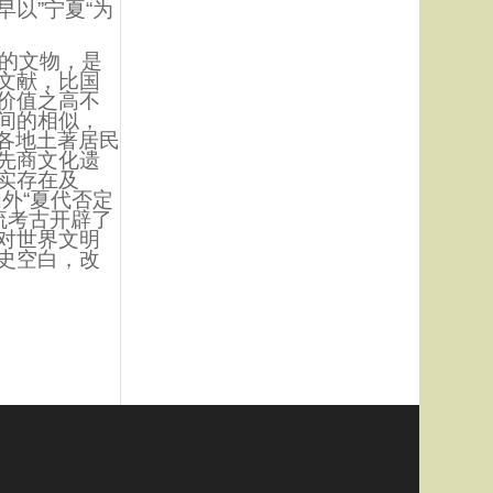
以”宁夏“为
出的文物，是
文献，比国
价值之高不
间的相似，
同各地土著居民
先商文化遗
实存在及
外“夏代否定
流考古开辟了
对世界文明
史空白，改