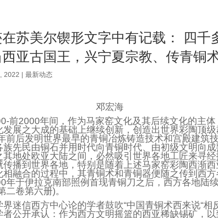
迹在苏美尔锲形文字中有记载： 四千
当西亚古国王，兴宁夏宗教、传青铜
, 2022
|
最新动态
邓宏海
00-前2000年间，作为马家窑文化及其后续文化的主
化发展之大成的基础上继续创新，创造出世界彩陶顶级
00年前后发明世界最早的青铜冶炼铸造技术和宫殿建筑
各族先民由铜石并用时代向青铜时代、由初级文明向成
之其地处欧亚大陆之间，必然吸引世界各地工匠来寻经
就传播到世界各地，特别是随着上述马家窑彩陶西渐西
化相融合的过程中，其青铜术和青铜器便随之传到西方
800年于伊拉克南部照例首现青铜刀之后，西方各地陆
第二卷第六册)。
学界迷信西方中心论的学者鼓吹“中国青铜术西来说“相
学者公开承认：作为西方文明摇篮的西亚稀缺锡矿，以