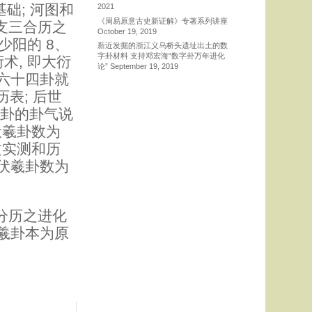
础; 河图和
2021
《周易原意古史新证解》专著系列讲座
支三合历之
October 19, 2019
少阳的 8、
新近发掘的浙江义乌桥头遗址出土的数
字卦材料 支持邓宏海“数字卦万年进化
术, 即大衍
论”
September 19, 2019
羲六十四卦就
历表; 后世
八卦的卦气说
伏羲卦数为
文实测和历
了伏羲卦数为
分历之进化
伏羲卦本为原