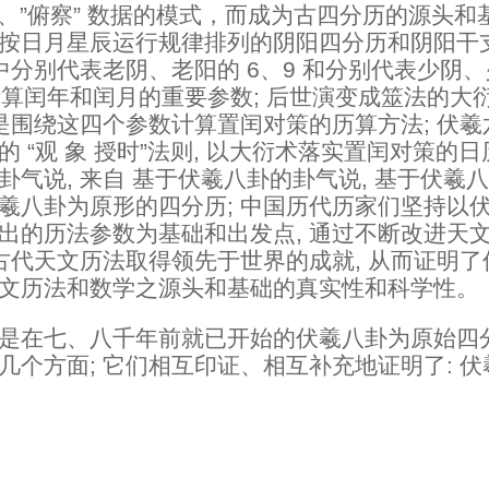
观”、”俯察” 数据的模式，而成为古四分历的源头和基
按日月星辰运行规律排列的阴阳四分历和阴阳干
其中分别代表老阴、老阳的 6、9 和分别代表少阴、
是计算闰年和闰月的重要参数; 后世演变成筮法的大衍
就是围绕这四个参数计算置闰对策的历算方法; 伏
 “观 象 授时”法则, 以大衍术落实置闰对策的日
卦气说, 来自 基于伏羲八卦的卦气说, 基于伏羲
羲八卦为原形的四分历; 中国历代历家们坚持以
出的历法参数为基础和出发点, 通过不断改进天
国古代天文历法取得领先于世界的成就, 从而证明
文历法和数学之源头和基础的真实性和科学性。
是在七、八千年前就已开始的伏羲八卦为原始四
几个方面; 它们相互印证、相互补充地证明了: 