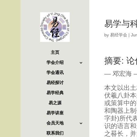
易学与
by
易经学会
|
Ju
主页
摘要: 
学会介绍
— 邓宏海 
学会通讯
易经探讨
本文以出土
易学经典
伏羲八卦本
或策算中的
易之源
和陶器上制
易学讲座
字卦)所代
会员天地
识的语言和
之晷长，并
联系我们