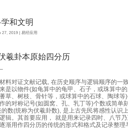
科学和文明
n 27, 2019
|
易经应用
论伏羲卦本原始四分历
—
材料对证文献记载, 在历史顺序与逻辑顺序的一致
来是以物件(如龟算中的龟甲、石子，或珠算中
蓍草、树枝、骨针等，或球算中的石球、陶球等
作的对称记号(如圆窝、孔、乳丁等)个数或简单刻
表的数(统称为伏羲卦数), 是上古先民将感性认识
逻辑。
其首要应用， 就是用来记录四时、八节
逐渐用作四分历的传统的形式和格式及记录整理