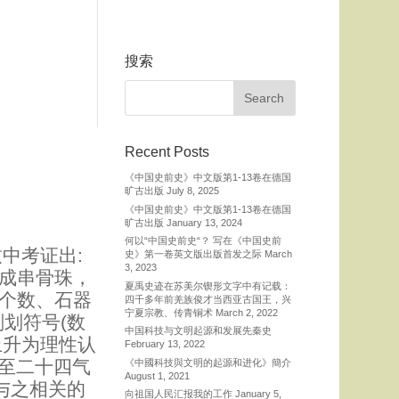
搜索
Recent Posts
《中国史前史》中文版第1-13卷在德国
旷古出版
July 8, 2025
《中国史前史》中文版第1-13卷在德国
旷古出版
January 13, 2024
何以“中国史前史“？ 写在《中国史前
中考证出:
史》第一卷英文版出版首发之际
March
3, 2023
的成串骨珠，
夏禹史迹在苏美尔锲形文字中有记载：
)个数、石器
四千多年前羌族俊才当西亚古国王，兴
宁夏宗教、传青铜术
March 2, 2022
划符号(数
中国科技与文明起源和发展先秦史
上升为理性认
February 13, 2022
乃至二十四气
《中國科技與文明的起源和进化》簡介
August 1, 2021
与之相关的
向祖国人民汇报我的工作
January 5,