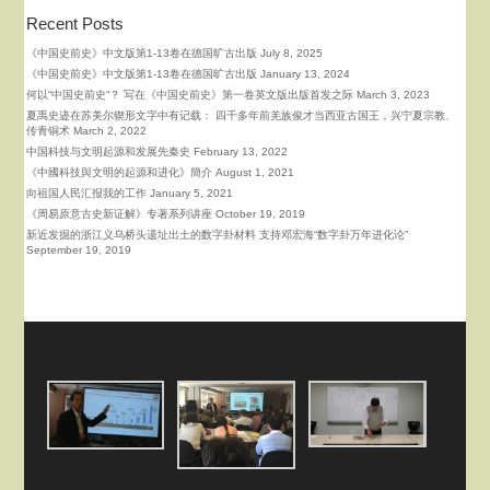
Recent Posts
《中国史前史》中文版第1-13卷在德国旷古出版
July 8, 2025
《中国史前史》中文版第1-13卷在德国旷古出版
January 13, 2024
何以“中国史前史“？ 写在《中国史前史》第一卷英文版出版首发之际
March 3, 2023
夏禹史迹在苏美尔锲形文字中有记载： 四千多年前羌族俊才当西亚古国王，兴宁夏宗教、
传青铜术
March 2, 2022
中国科技与文明起源和发展先秦史
February 13, 2022
《中國科技與文明的起源和进化》簡介
August 1, 2021
向祖国人民汇报我的工作
January 5, 2021
《周易原意古史新证解》专著系列讲座
October 19, 2019
新近发掘的浙江义乌桥头遗址出土的数字卦材料 支持邓宏海“数字卦万年进化论”
September 19, 2019