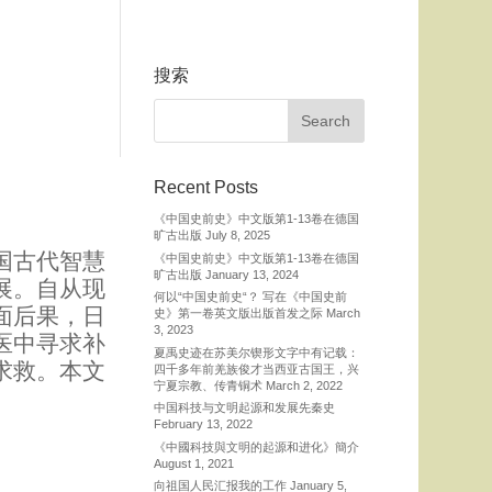
搜索
Recent Posts
《中国史前史》中文版第1-13卷在德国
旷古出版
July 8, 2025
国古代智慧
《中国史前史》中文版第1-13卷在德国
旷古出版
January 13, 2024
展。自从现
何以“中国史前史“？ 写在《中国史前
面后果，日
史》第一卷英文版出版首发之际
March
3, 2023
医中寻求补
夏禹史迹在苏美尔锲形文字中有记载：
求救。本文
四千多年前羌族俊才当西亚古国王，兴
宁夏宗教、传青铜术
March 2, 2022
中国科技与文明起源和发展先秦史
February 13, 2022
《中國科技與文明的起源和进化》簡介
August 1, 2021
向祖国人民汇报我的工作
January 5,