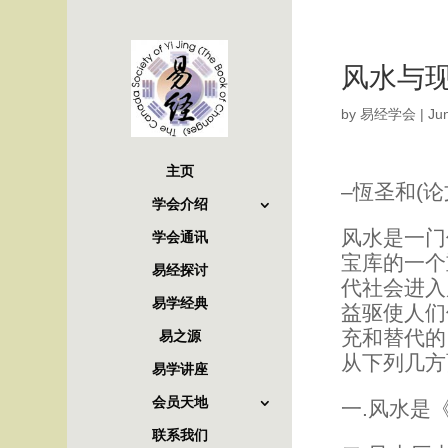
风水与
by
易经学会
|
Ju
主页
–恆圣和(论
学会介绍
风水是一门
学会通讯
宝库的一个
易经探讨
代社会进入
易学经典
益驱使人们
充和替代的
易之源
从下列几方
易学讲座
会员天地
一.风水是
联系我们