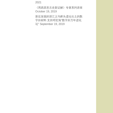
2021
《周易原意古史新证解》专著系列讲座
October 19, 2019
新近发掘的浙江义乌桥头遗址出土的数
字卦材料 支持邓宏海“数字卦万年进化
论”
September 19, 2019