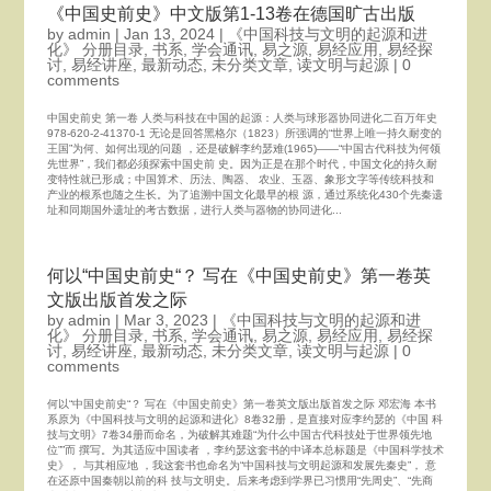
《中国史前史》中文版第1-13卷在德国旷古出版
by
admin
|
Jan 13, 2024
|
《中国科技与文明的起源和进
化》 分册目录
,
书系
,
学会通讯
,
易之源
,
易经应用
,
易经探
讨
,
易经讲座
,
最新动态
,
未分类文章
,
读文明与起源
|
0
comments
中国史前史 第一卷 人类与科技在中国的起源：人类与球形器协同进化二百万年史
978-620-2-41370-1 无论是回答黑格尔（1823）所强调的“世界上唯一持久耐变的
王国”为何、如何出现的问题 ，还是破解李约瑟难(1965)——“中国古代科技为何领
先世界”，我们都必须探索中国史前 史。因为正是在那个时代，中国文化的持久耐
变特性就已形成；中国算术、历法、陶器、 农业、玉器、象形文字等传统科技和
产业的根系也随之生长。为了追溯中国文化最早的根 源，通过系统化430个先秦遗
址和同期国外遗址的考古数据，进行人类与器物的协同进化...
何以“中国史前史“？ 写在《中国史前史》第一卷英
文版出版首发之际
by
admin
|
Mar 3, 2023
|
《中国科技与文明的起源和进
化》 分册目录
,
书系
,
学会通讯
,
易之源
,
易经应用
,
易经探
讨
,
易经讲座
,
最新动态
,
未分类文章
,
读文明与起源
|
0
comments
何以“中国史前史“？ 写在《中国史前史》第一卷英文版出版首发之际 邓宏海 本书
系原为《中国科技与文明的起源和进化》8卷32册，是直接对应李约瑟的《中国 科
技与文明》7卷34册而命名，为破解其难题“为什么中国古代科技处于世界领先地
位””而 撰写。为其适应中国读者 ，李约瑟这套书的中译本总标题是《中国科学技术
史》， 与其相应地 ，我这套书也命名为“中国科技与文明起源和发展先秦史”， 意
在还原中国秦朝以前的科 技与文明史。后来考虑到学界已习惯用“先周史”、“先商