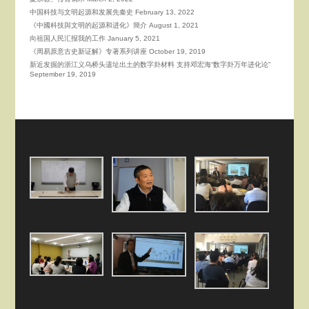
中国科技与文明起源和发展先秦史
February 13, 2022
《中國科技與文明的起源和进化》簡介
August 1, 2021
向祖国人民汇报我的工作
January 5, 2021
《周易原意古史新证解》专著系列讲座
October 19, 2019
新近发掘的浙江义乌桥头遗址出土的数字卦材料 支持邓宏海“数字卦万年进化论”
September 19, 2019