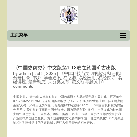
主页菜单
《中国史前史》中文版第1-13卷在德国旷古出版
by
admin
|
Jul 8, 2025
|
《中国科技与文明的起源和进化》
分册目录
,
书系
,
学会通讯
,
易之源
,
易经应用
,
易经探讨
,
易
经讲座
,
最新动态
,
未分类文章
,
读文明与起源
|
0
comments
中国史前史 第一卷 人类与科技在中国的起源：人类与球形器协同进化二百万年史
978-620-2-41370-1 无论是回答黑格尔（1823）所强调的“世界上唯一持久耐变的
王国”为何、如何出现的问题 ，还是破解李约瑟难(1965)——“中国古代科技为何领
先世界”，我们都必须探索中国史前 史。因为正是在那个时代，中国文化的持久耐
变特性就已形成；中国算术、历法、陶器、 农业、玉器、象形文字等传统科技和
产业的根系也随之生长。为了追溯中国文化最早的根 源，通过系统化430个先秦遗
址和同期国外遗址的考古数据，进行人类与器物的协同进化...