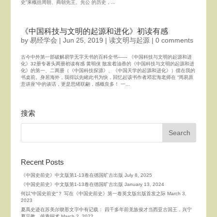
史”来概括周朝、商朝先王、先公 的历史，...
《中国科技与文明的起源和进化》初读有感
by
易经学会
|
Jun 25, 2019
|
读文明与起源
|
0 comments
古今中外第一部破解易学无字天书的百科全书—— 《中国科技与文明的起源和进
化》32册专著头两册初读有感 黄明侠 散发着油香的《中国科技与文明的起源和进
化》的第一、二两册（《中国科技探源》、《中国天学的起源和进化》）摆在我的
书桌前。身居海外，我得以先睹此书为快，回忆起该书作者邓宏海老师在 “周易原
意讲座”中的谈话，更是思绪联翩，感概良多！ 一...
搜索
Recent Posts
《中国史前史》中文版第1-13卷在德国旷古出版
July 8, 2025
《中国史前史》中文版第1-13卷在德国旷古出版
January 13, 2024
何以“中国史前史“？ 写在《中国史前史》第一卷英文版出版首发之际
March 3,
2023
夏禹史迹在苏美尔锲形文字中有记载： 四千多年前羌族俊才当西亚古国王，兴宁
夏宗教、传青铜术
March 2, 2022